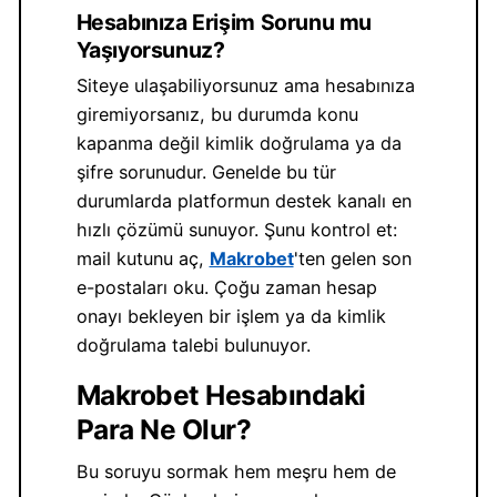
Hesabınıza Erişim Sorunu mu
Yaşıyorsunuz?
Siteye ulaşabiliyorsunuz ama hesabınıza
giremiyorsanız, bu durumda konu
kapanma değil kimlik doğrulama ya da
şifre sorunudur. Genelde bu tür
durumlarda platformun destek kanalı en
hızlı çözümü sunuyor. Şunu kontrol et:
mail kutunu aç,
Makrobet
'ten gelen son
e-postaları oku. Çoğu zaman hesap
onayı bekleyen bir işlem ya da kimlik
doğrulama talebi bulunuyor.
Makrobet Hesabındaki
Para Ne Olur?
Bu soruyu sormak hem meşru hem de