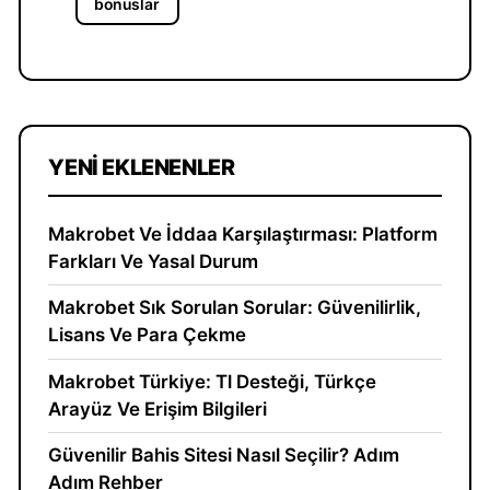
bonuslar
YENI EKLENENLER
Makrobet Ve İddaa Karşılaştırması: Platform
Farkları Ve Yasal Durum
Makrobet Sık Sorulan Sorular: Güvenilirlik,
Lisans Ve Para Çekme
Makrobet Türkiye: Tl Desteği, Türkçe
Arayüz Ve Erişim Bilgileri
Güvenilir Bahis Sitesi Nasıl Seçilir? Adım
Adım Rehber