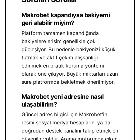
Makrobet kapandıysa bakiyemi
geri alabilir miyim?
Platform tamamen kapandığında
bakiyelere erişim genellikle çok
güçleşiyor. Bu nedenle bakiyenizi küçük
tutmak ve aktif çekim alışkanlığı
edinmek en pratik koruma yöntemi
olarak öne çıkıyor. Büyük miktarları uzun
süre platformda bekletmek önerilmiyor.
Makrobet yeni adresine nasıl
ulaşabilirim?
Güncel adres bilgisi için Makrobet'in
resmi sosyal medya hesaplarını ya da
doğrudan destek kanalını takip etmek en
güvenilir yoldur. Arama motorunda çıkan