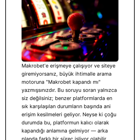
Makrobet'e erişmeye çalışıyor ve siteye
giremiyorsanız, büyük ihtimalle arama
motoruna "Makrobet kapandı mı"
yazmışsınızdır. Bu soruyu soran yalnızca
siz değilsiniz; benzer platformlarda en
sık karşılaşılan durumların başında ani
erişim kesilmeleri geliyor. Neyse ki çoğu
durumda bu, platformun kalıcı olarak
kapandığı anlamına gelmiyor — arka
planda farklı bir süreç işliyor olabilir.