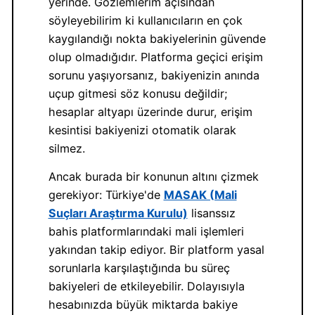
yerinde. Gözlemlerim açısından
söyleyebilirim ki kullanıcıların en çok
kaygılandığı nokta bakiyelerinin güvende
olup olmadığıdır. Platforma geçici erişim
sorunu yaşıyorsanız, bakiyenizin anında
uçup gitmesi söz konusu değildir;
hesaplar altyapı üzerinde durur, erişim
kesintisi bakiyenizi otomatik olarak
silmez.
Ancak burada bir konunun altını çizmek
gerekiyor: Türkiye'de
MASAK (Mali
Suçları Araştırma Kurulu)
lisanssız
bahis platformlarındaki mali işlemleri
yakından takip ediyor. Bir platform yasal
sorunlarla karşılaştığında bu süreç
bakiyeleri de etkileyebilir. Dolayısıyla
hesabınızda büyük miktarda bakiye