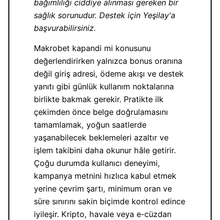
bağımlılığı ciddiye alınması gereken bir
sağlık sorunudur. Destek için Yeşilay'a
başvurabilirsiniz.
Makrobet kapandi mi konusunu
değerlendirirken yalnızca bonus oranına
değil giriş adresi, ödeme akışı ve destek
yanıtı gibi günlük kullanım noktalarına
birlikte bakmak gerekir. Pratikte ilk
çekimden önce belge doğrulamasını
tamamlamak, yoğun saatlerde
yaşanabilecek beklemeleri azaltır ve
işlem takibini daha okunur hâle getirir.
Çoğu durumda kullanıcı deneyimi,
kampanya metnini hızlıca kabul etmek
yerine çevrim şartı, minimum oran ve
süre sınırını sakin biçimde kontrol edince
iyileşir. Kripto, havale veya e-cüzdan