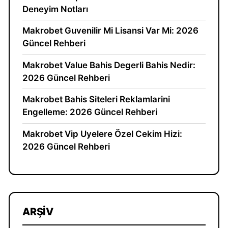
Deneyim Notları
Makrobet Guvenilir Mi Lisansi Var Mi: 2026
Güncel Rehberi
Makrobet Value Bahis Degerli Bahis Nedir:
2026 Güncel Rehberi
Makrobet Bahis Siteleri Reklamlarini
Engelleme: 2026 Güncel Rehberi
Makrobet Vip Uyelere Özel Cekim Hizi:
2026 Güncel Rehberi
ARŞIV