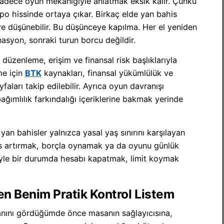
adece oyun mekaniğiyle anlatmak eksik kalır. Çünkü
mpo hissinde ortaya çıkar. Birkaç elde yan bahis
iye düşünebilir. Bu düşünceye kapılma. Her el yeniden
nasyon, sonraki turun borcu değildir.
 düzenleme, erişim ve finansal risk başlıklarıyla
me için
BTK
kaynakları, finansal yükümlülük ve
faları takip edilebilir. Ayrıca oyun davranışı
ğımlılık farkındalığı içeriklerine bakmak yerinde
an bahisler yalnızca yasal yaş sınırını karşılayan
bahis artırmak, borçla oynamak ya da oyunu günlük
öyle bir durumda hesabı kapatmak, limit koymak
n Benim Pratik Kontrol Listem
anını gördüğümde önce masanın sağlayıcısına,