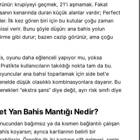
rünür: krupiyeyi geçmek, 21'i aşmamak. Fakat
anın kenarında duran küçük alanlar vardır; Perfect
er. İlk kez gören biri için bu kutular çoğu zaman
ssi verir. Bunu şöyle düşün: ana bahis yolun
tirme gibi durur; bazen cazip görünür, ama çoğu
s, oyunu daha eğlenceli yapıyor mu, yoksa
atikte kullanıcıların takıldığı nokta tam da bu.
 oyuncular ana bahsi toparlamak için side bet'e
enelde düşük olasılıklı kombinasyonlara dayanır. Bu
ekleri “ekstra şans” diye değil, ayrı risk sınıfı diye
et Yan Bahis Mantığı Nedir?
onucundan bağımsız ya da kısmen bağlantılı çalışan
is koyarsın; ayrıca kartlarının belirli bir
lirsin. Örneğin ilk iki kartının çift gelmesi, senin