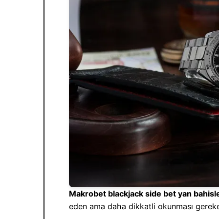
Makrobet blackjack side bet yan bahisle
eden ama daha dikkatli okunması gereke