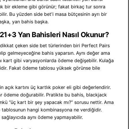
k bir ekleme gibi görünür; fakat birkaç tur sonra
ilir. Bu yüzden side bet'i masa bütçesinin ayrı bir
aşka, yan bahis başka.
21+3 Yan Bahisleri Nasıl Okunur?
kkat çeken side bet türlerinden biri Perfect Pairs
ft gelip gelmeyeceğine bahis yaparsın. Aynı değer ama
ı kart gibi varyasyonlarda ödeme değişebilir. Kulağa
rlidir. Fakat ödeme tablosu yüksek görünse bile
 açık kartını üç kartlık poker eli gibi değerlendirir.
ar ödeme doğurabilir. Pratikte bu bahis, blackjack
ünkü “üç kart bir şey yapacak mı?” sorusu nettir. Ama
 tablosunun hangi kombinasyona ne verdiğidir.
er sağlayıcıda aynı ödeme yapmayabilir.