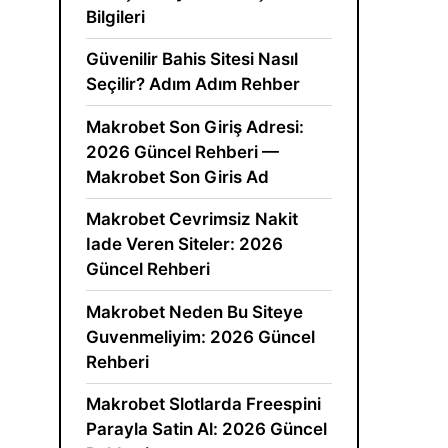
Bilgileri
Güvenilir Bahis Sitesi Nasıl
Seçilir? Adım Adım Rehber
Makrobet Son Giriş Adresi:
2026 Güncel Rehberi —
Makrobet Son Giris Ad
Makrobet Cevrimsiz Nakit
Iade Veren Siteler: 2026
Güncel Rehberi
Makrobet Neden Bu Siteye
Guvenmeliyim: 2026 Güncel
Rehberi
Makrobet Slotlarda Freespini
Parayla Satin Al: 2026 Güncel