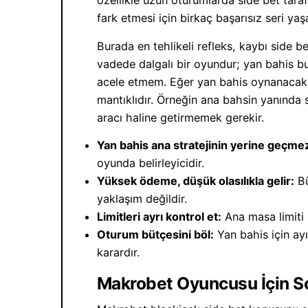
özellikle uzun oturumlarda side bet tarafı
fark etmesi için birkaç başarısız seri yaş
Burada en tehlikeli refleks, kaybı side be
vadede dalgalı bir oyundur; yan bahis b
acele etmem. Eğer yan bahis oynanacaks
mantıklıdır. Örneğin ana bahsin yanında
aracı haline getirmemek gerekir.
Yan bahis ana stratejinin yerine geçme
oyunda belirleyicidir.
Yüksek ödeme, düşük olasılıkla gelir:
Bü
yaklaşım değildir.
Limitleri ayrı kontrol et:
Ana masa limiti i
Oturum bütçesini böl:
Yan bahis için ayı
karardır.
Makrobet Oyuncusu İçin S