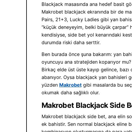
Blackjack masasında ana hedef basit gö
Makrobet blackjack ekranında bir de mas
Pairs, 21+3, Lucky Ladies gibi yan bahisl
“küçük deneyeyim, belki büyük çarpar” hi
kendisiyse, side bet yol kenarındaki kes
durumda riski daha serttir.
Ben burada önce şuna bakarım: yan bahi
oyuncuyu ana stratejiden koparıyor mu? Pr
Birkaç elde üst üste kayıp gelince, bazı
abanıyor. Oysa blackjack yan bahisleri g
yüzden
Makrobet
gibi masalarda bu seçen
okumak daha sağlıklı olur.
Makrobet Blackjack Side B
Makrobet blackjack side bet, ana elin s
ek bahistir. Sen normal blackjack eline bah
kombinasyon oluşturmasına da para yatırabi